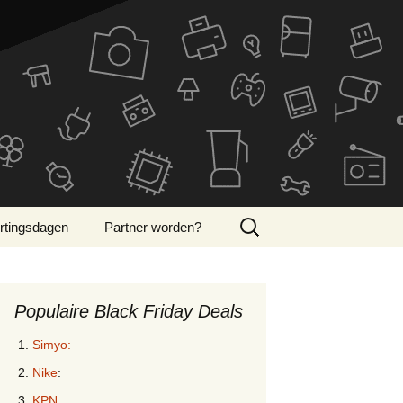
Zoeken
rtingsdagen
Partner worden?
naar:
ber Monday 2024
Populaire Black Friday Deals
Simyo:
Nike
:
KPN
: