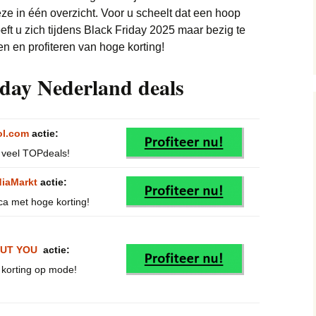
ze in één overzicht. Voor u scheelt dat een hoop
MacBook deals
ft u zich tijdens Black Friday 2025 maar bezig te
Elektronica deals
Camera deals
n en profiteren van hoge korting!
iPhone deals
Energie deals
E-readers deals
iday Nederland deals
Horloge deals
FIFA 21 deals
Sieraden deals
Kleding & Schoenen
Google Chromecast
Baby deals
ol.com
actie:
deals
deals
 veel TOPdeals!
Jassen deals
Lingerie en Erotiek (18+)
Google Home deals
deals
iaMarkt
actie:
Jeans deals
Internet en TV deals
ca met hoge korting!
Speelgoed deals
Boeken deals
Kinderkleding deals
Koffiemachine deals
Sport deals
Fietsen deals
UT YOU
actie:
Merkkleding deals
Koptelefoon deals
 korting op mode!
Supermarkten deals
Airfryers deals
Tassen deals
Laptop deals
Vakantie deals
Foodbox deals
Pretpark deals