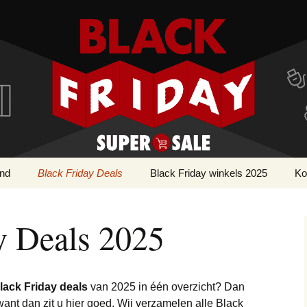
r!
ay Super SALE
and
Black Friday Deals
Black Friday winkels 2025
Ko
Apple deals
Webwinkels Black
AirPods deals
Cy
Friday
y Deals 2025
Bouwmarkt deals
Apple Watch deals
Gereedschap deals
Cosmetica & Beauty
iMac deals
Parfum deals
deals
ack Friday deals
van 2025 in één overzicht? Dan
iPad deals
Voeding & Gezondheid
nt dan zit u hier goed. Wij verzamelen alle Black
Dieren deals
deals