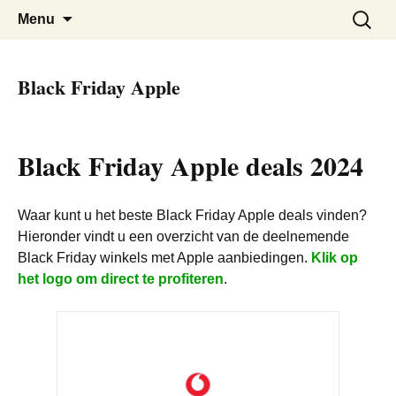
De beste kortingen bij elkaar!
Black Friday Super SALE
Skip
Zoeken
Menu
to
naar:
content
Black Friday Apple
Black Friday Apple deals 2024
Waar kunt u het beste Black Friday Apple deals vinden?
Hieronder vindt u een overzicht van de deelnemende
Black Friday winkels met Apple aanbiedingen.
Klik op
het logo om direct te profiteren
.