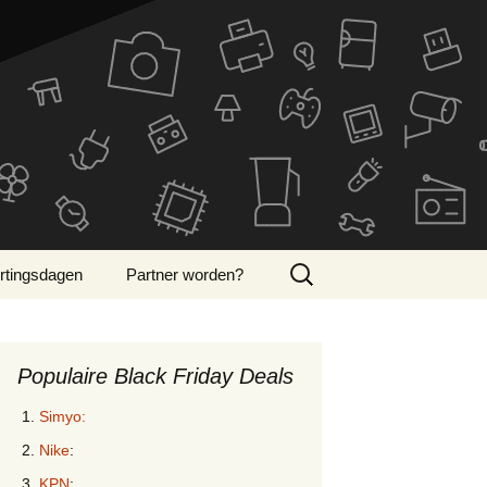
Zoeken
rtingsdagen
Partner worden?
naar:
ber Monday 2024
Populaire Black Friday Deals
Simyo:
Nike
:
KPN
: