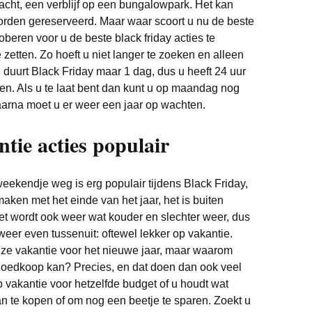
cht, een verblijf op een bungalowpark. Het kan
worden gereserveerd. Maar waar scoort u nu de beste
oberen voor u de beste black friday acties te
 zetten. Zo hoeft u niet langer te zoeken en alleen
e duurt Black Friday maar 1 dag, dus u heeft 24 uur
eken. Als u te laat bent dan kunt u op maandag nog
rna moet u er weer een jaar op wachten.
tie acties populair
eekendje weg is erg populair tijdens Black Friday,
aken met het einde van het jaar, het is buiten
t wordt ook weer wat kouder en slechter weer, dus
 weer even tussenuit: oftewel lekker op vakantie.
ze vakantie voor het nieuwe jaar, maar waarom
 goedkoop kan? Precies, en dat doen dan ook veel
 vakantie voor hetzelfde budget of u houdt wat
 te kopen of om nog een beetje te sparen. Zoekt u