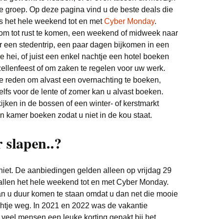
te groep. Op deze pagina vind u de beste deals die
lfs het hele weekend tot en met
Cyber Monday
.
om tot rust te komen, een weekend of midweek naar
r een stedentrip, een paar dagen bijkomen in een
 hei, of juist een enkel nachtje een hotel boeken
ezellenfeest of om zaken te regelen voor uw werk.
e reden om alvast een overnachting te boeken,
lfs voor de lente of zomer kan u alvast boeken.
ijken in de bossen of een winter- of kerstmarkt
n kamer boeken zodat u niet in de kou staat.
 slapen..?
 niet. De aanbiedingen gelden alleen op vrijdag 29
llen het hele weekend tot en met Cyber Monday.
an u duur komen te staan omdat u dan net die mooie
achtje weg. In 2021 en 2022 was de vakantie
 veel mensen een leuke korting gepakt bij het