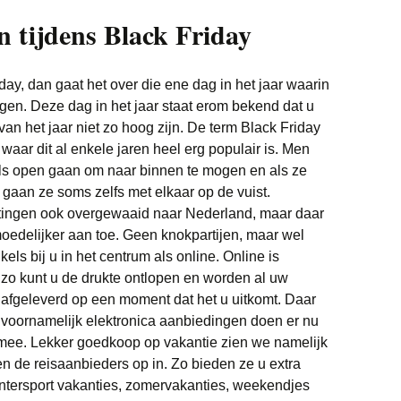
Witgoed deals
n tijdens Black Friday
ay, dan gaat het over die ene dag in het jaar waarin
ngen. Deze dag in het jaar staat erom bekend dat u
van het jaar niet zo hoog zijn. De term Black Friday
aar dit al enkele jaren heel erg populair is. Men
ls open gaan om naar binnen te mogen en als ze
aan ze soms zelfs met elkaar op de vuist.
rtingen ook overgewaaid naar Nederland, maar daar
moedelijker aan toe. Geen knokpartijen, maar wel
kels bij u in het centrum als online. Online is
t zo kunt u de drukte ontlopen en worden al uw
 afgeleverd op een moment dat het u uitkomt. Daar
 voornamelijk elektronica aanbiedingen doen er nu
mee. Lekker goedkoop op vakantie zien we namelijk
en de reisaanbieders op in. Zo bieden ze u extra
intersport vakanties, zomervakanties, weekendjes