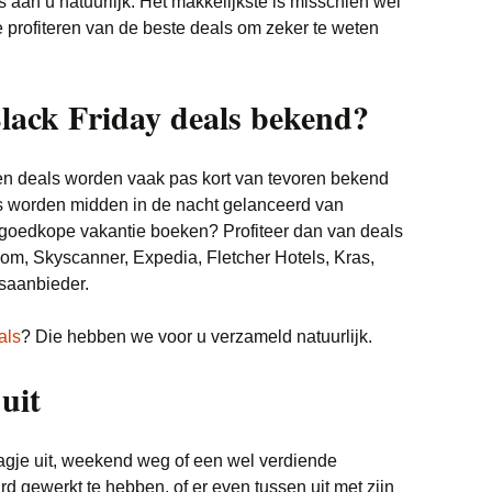
s aan u natuurlijk. Het makkelijkste is misschien wel
profiteren van de beste deals om zeker te weten
lack Friday deals bekend?
en deals worden vaak pas kort van tevoren bekend
es worden midden in de nacht gelanceerd van
 goedkope vakantie boeken? Profiteer dan van deals
om, Skyscanner, Expedia, Fletcher Hotels, Kras,
isaanbieder.
als
? Die hebben we voor u verzameld natuurlijk.
uit
agje uit, weekend weg of een wel verdiende
d gewerkt te hebben, of er even tussen uit met zijn