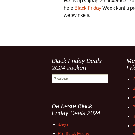
Het is op vrijdag 29 november 2
hele
Black Friday
Week kunt u pro
webwinkels.
Black Friday Deals
Me
2024 zoeken
Fr
Zoeken
W
naar:
B
B
De beste Black
B
Friday Deals 2024
B
iDays
B
Pre Black Friday