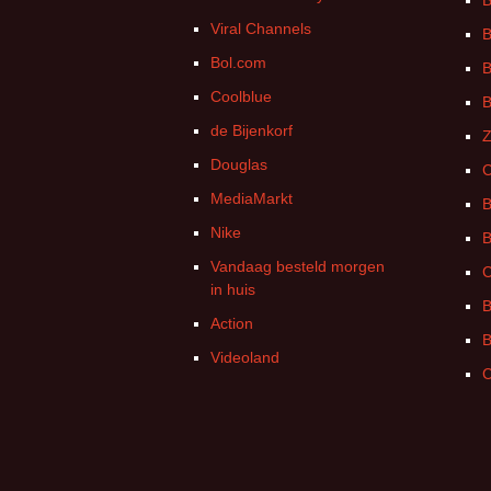
B
Viral Channels
B
Bol.com
B
Coolblue
B
de Bijenkorf
Z
Douglas
C
MediaMarkt
B
Nike
B
Vandaag besteld morgen
C
in huis
B
Action
B
Videoland
C