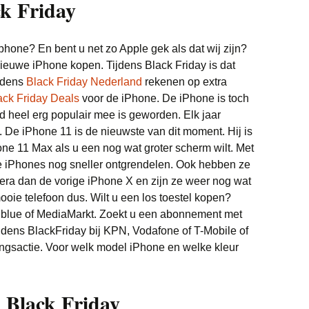
k Friday
Witgoed deals
hone? En bent u net zo Apple gek als dat wij zijn?
ieuwe iPhone kopen. Tijdens Black Friday is dat
ijdens
Black Friday Nederland
rekenen op extra
ack Friday Deals
voor de iPhone. De iPhone is toch
ijd heel erg populair mee is geworden. Elk jaar
. De iPhone 11 is de nieuwste van dit moment. Hij is
one 11 Max als u een nog wat groter scherm wilt. Met
e iPhones nog sneller ontgrendelen. Ook hebben ze
era dan de vorige iPhone X en zijn ze weer nog wat
mooie telefoon dus. Wilt u een los toestel kopen?
olblue of MediaMarkt. Zoekt u een abonnement met
ijdens BlackFriday bij KPN, Vodafone of T-Mobile of
ngsactie. Voor welk model iPhone en welke kleur
s Black Friday