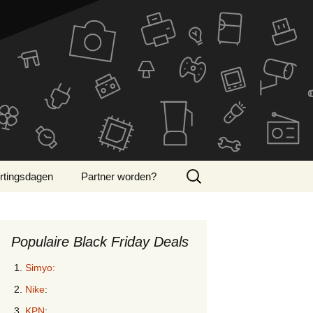
Zoeken
rtingsdagen
Partner worden?
naar:
ber Monday 2024
Populaire Black Friday Deals
Simyo:
Nike
:
KPN
: