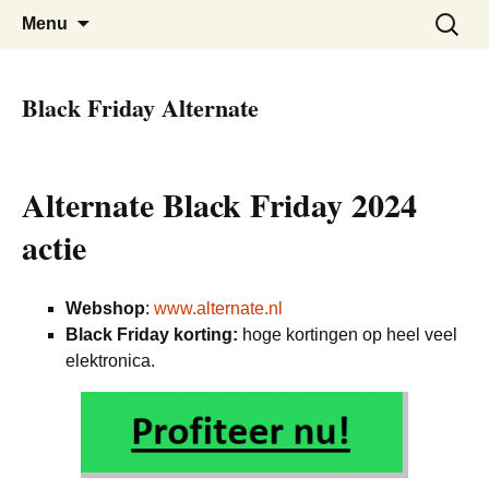
De beste kortingen bij elkaar!
Black Friday Super SALE
Skip
Zoeken
Menu
to
naar:
content
Black Friday Alternate
Alternate Black Friday 2024
actie
Webshop
:
www.alternate.nl
Black Friday korting:
hoge kortingen op heel veel
elektronica.