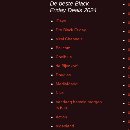
De beste Black
B
Friday Deals 2024
B
iDays
B
Pre Black Friday
B
Viral Channels
B
Bol.com
B
Coolblue
B
de Bijenkorf
Z
Douglas
C
MediaMarkt
B
Nike
B
Vandaag besteld morgen
C
in huis
B
Action
B
Videoland