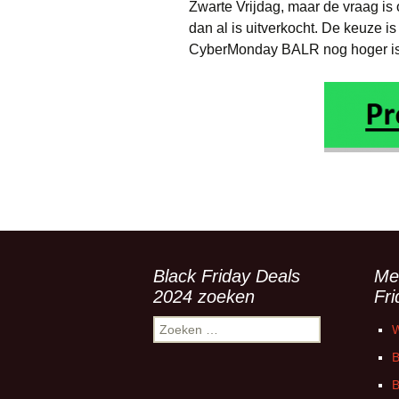
Zwarte Vrijdag, maar de vraag is o
dan al is uitverkocht. De keuze is
CyberMonday BALR nog hoger is
Black Friday Deals
Me
2024 zoeken
Fr
Zoeken
W
naar:
B
B