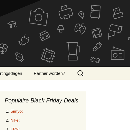
Zoeken
rtingsdagen
Partner worden?
naar:
ber Monday 2024
Populaire Black Friday Deals
Simyo:
Nike
:
KPN
: