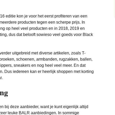
Trainingspakken deals
Monitor deals
Wonen deals
Vliegtickets deals
Bedden deals
Truien deals
Nintendo deals
 editie kon je voor het eerst profiteren van een
Wintersport deals
Eettafel deals
meerdere producten tegen een scherpe prijs. In
Sneakers deals
Playstation deals
ing op heel veel producten en in 2018, 2019 en
Lampen deals
ting, dus dat belooft sowieso veel goeds voor Black
Brillen & zonnebrillen
Xbox deals
deals
Meubels deals
Scheerapparaten deals
erder uitgebreid met diverse artikelen, zoals T-
Philips Hue deals
, broeken, schoenen, armbanden, rugzakken, ballen,
Soundbar deals
lippers, sneakers en nog heel veel meer. En dat
Sanitair deals
. Dus iedereen kan er heerlijk shoppen met korting
Stofzuigers deals
Robotmaaier deals
r.
Tablets deals
ing
Bladblazer
Telefoon deals
Vloerkleden deals
en bij deze aanbieder, want je kunt eigenlijk altijd
Televisie deals
n zeer leuke BALR aanbiedingen. In sommige