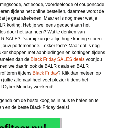
ortingscode, actiecode, voordeelcode of couponcode
Witgoed deals
eren tijdens het online bestellen, daarmee wordt de
dat je gaat afrekenen. Maar er is nog meer wat je
R korting. Heb je wel eens gedacht aan het
es door het jaar heen? Wat te denken van
LR SALE? Daarbij kun je altijd hoge korting scoren
van jouw portemonnee. Lekker toch? Maar dat is nog
leuker shoppen met aanbiedingen en kortingen tijdens
rzamelen dan de
Black Friday SALES deals
voor jou
 nemen we daarin ook de BALR deals en BALR
rofiteren tijdens
Black Friday
? Klik dan meteen op
 jullie allemaal heel veel plezier tijdens het
het Cyber Monday weekend!
agenda om de beste koopjes in huis te halen en te
en en de beste Black Friday deals!