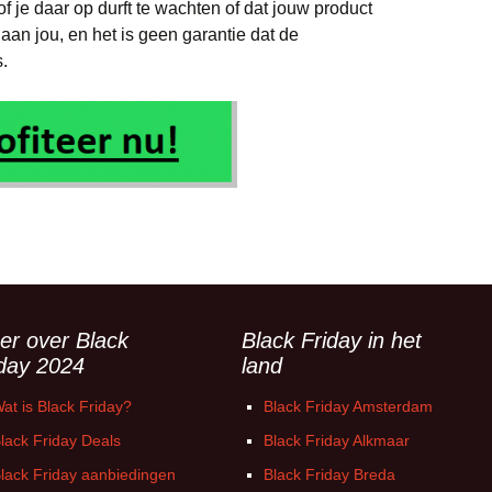
f je daar op durft te wachten of dat jouw product
 aan jou, en het is geen garantie dat de
.
er over Black
Black Friday in het
iday 2024
land
at is Black Friday?
Black Friday Amsterdam
lack Friday Deals
Black Friday Alkmaar
lack Friday aanbiedingen
Black Friday Breda