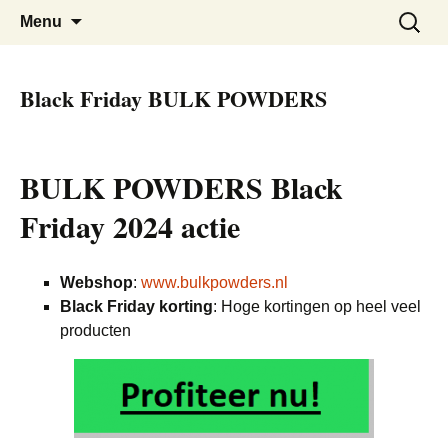
De beste kortingen bij elkaar!
Black Friday Super SALE
Skip
Zoeken
Menu
to
naar:
content
Black Friday BULK POWDERS
BULK POWDERS Black
Friday 2024 actie
Webshop
:
www.bulkpowders.nl
Black Friday korting
: Hoge kortingen op heel veel
producten