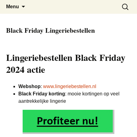
De beste kortingen bij elkaar!
Black Friday Super SALE
Skip
Zoeken
Menu
to
naar:
content
Black Friday Lingeriebestellen
Lingeriebestellen Black Friday
2024 actie
Webshop
:
www.lingeriebestellen.nl
Black Friday korting
: mooie kortingen op veel
aantrekkelijke lingerie