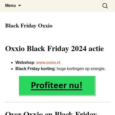
De beste kortingen bij elkaar!
Black Friday Super SALE
Skip
Zoeken
Menu
to
naar:
content
Black Friday Oxxio
Oxxio Black Friday 2024 actie
Webshop
:
www.oxxio.nl
Black Friday korting
: hoge kortingen op energie.
Over Oxxio en Black Friday