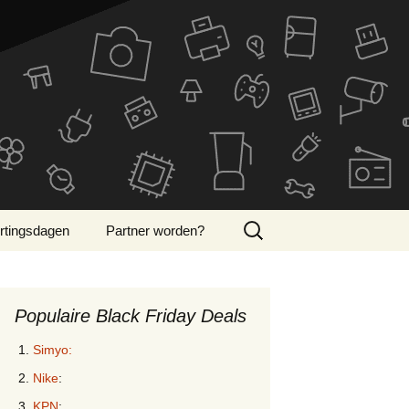
Zoeken
rtingsdagen
Partner worden?
naar:
ber Monday 2024
Populaire Black Friday Deals
Simyo:
Nike
:
KPN
: