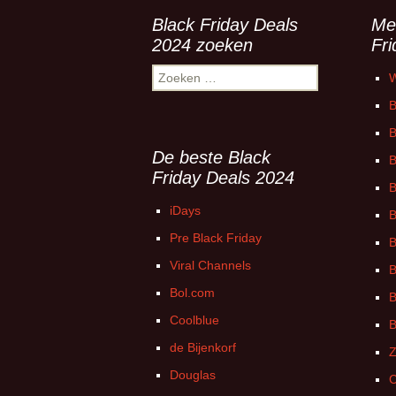
Black Friday Deals
Me
2024 zoeken
Fr
Zoeken
W
naar:
B
B
De beste Black
B
Friday Deals 2024
B
iDays
B
Pre Black Friday
B
Viral Channels
B
Bol.com
B
Coolblue
B
de Bijenkorf
Z
Douglas
C