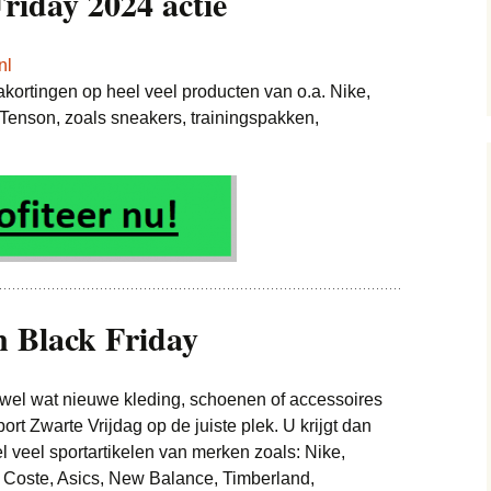
riday 2024 actie
MacBook deals
Elektronica deals
Camera deals
nl
iPhone deals
akortingen op heel veel producten van o.a. Nike,
Energie deals
E-readers deals
enson, zoals sneakers, trainingspakken,
Horloge deals
FIFA 21 deals
Sieraden deals
Kleding & Schoenen
Google Chromecast
Baby deals
deals
deals
Jassen deals
Lingerie en Erotiek (18+)
Google Home deals
deals
Jeans deals
Internet en TV deals
n Black Friday
Speelgoed deals
Boeken deals
Kinderkleding deals
Koffiemachine deals
Sport deals
Fietsen deals
Merkkleding deals
 wel wat nieuwe kleding, schoenen of accessoires
Koptelefoon deals
rt Zwarte Vrijdag op de juiste plek. U krijgt dan
Supermarkten deals
Airfryers deals
Tassen deals
l veel sportartikelen van merken zoals: Nike,
Laptop deals
Vakantie deals
Foodbox deals
Pretpark deals
Coste, Asics, New Balance, Timberland,