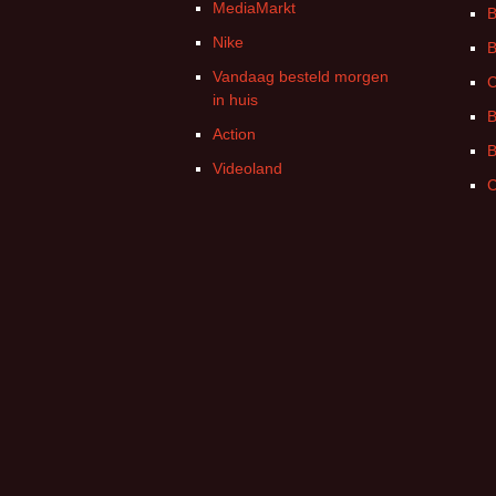
MediaMarkt
B
Nike
B
Vandaag besteld morgen
C
in huis
B
Action
B
Videoland
C