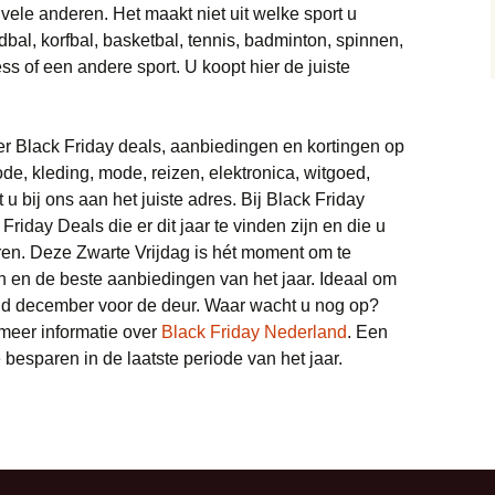
Trainingspakken deals
le anderen. Het maakt niet uit welke sport u
Monitor deals
Wonen deals
Vliegtickets deals
Bedden deals
dbal, korfbal, basketbal, tennis, badminton, spinnen,
Truien deals
s of een andere sport. U koopt hier de juiste
Nintendo deals
Wintersport deals
Eettafel deals
Sneakers deals
Playstation deals
Lampen deals
eer Black Friday deals, aanbiedingen en kortingen op
Brillen & zonnebrillen
Xbox deals
deals
de, kleding, mode, reizen, elektronica, witgoed,
Meubels deals
 bij ons aan het juiste adres. Bij Black Friday
Scheerapparaten deals
riday Deals die er dit jaar te vinden zijn en die u
Philips Hue deals
ren. Deze Zwarte Vrijdag is hét moment om te
Soundbar deals
en en de beste aanbiedingen van het jaar. Ideaal om
Sanitair deals
d december voor de deur. Waar wacht u nog op?
Stofzuigers deals
meer informatie over
Black Friday Nederland
. Een
Robotmaaier deals
 besparen in de laatste periode van het jaar.
Tablets deals
Bladblazer
Telefoon deals
Vloerkleden deals
Televisie deals