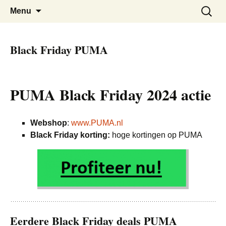
De beste kortingen bij elkaar!
Black Friday Super SALE
Skip
Zoeken
Menu
to
naar:
content
Black Friday PUMA
PUMA Black Friday 2024 actie
Webshop
:
www.PUMA.nl
Black Friday korting:
hoge kortingen op PUMA
Eerdere Black Friday deals PUMA