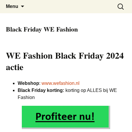
De beste kortingen bij elkaar!
Black Friday Super SALE
Skip
Zoeken
Menu
to
naar:
content
Black Friday WE Fashion
WE Fashion Black Friday 2024
actie
Webshop
:
www.wefashion.nl
Black Friday korting:
korting op ALLES bij WE
Fashion