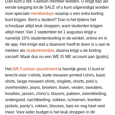
Dan kunt u WE Fashion member worden. U krijgt dan als
eerste toegang tot de SALE of u kunt uitgenodigd worden
voor speciale
memberdays
waarop u een extra korting
kunt krijgen. Bent u student? Dan is het tijdens het
schooljaar altijd leuk shoppen, want studenten krijgen
altijd meer. Van 1 september tot 1 augustus krijgt u
namelijk 10% studentenkorting in de winkel, online en in
de app. Het enige wat u daarvoor hoeft te doen is u aan te
melden als
studentmember
, daarna krijgt u de korting
vanzelf. Maak dus nu een WE IS ME account aan (gratis).
Het
WE Fashion assortiment
is heerlijk groot. U kunt er
terecht voor: t-shirts, korte mouwen printed t-shirs, basic
shirts, lange mouwen shirts, singlets, shorts, polo’s,
overhemden, jeans, broeken, truien, vesten, sweaters,
hoodies, jassen, chino’s, blazers, pakken, zwemkleding,
ondergoed, nachtkleding, sokken, schoenen, bomber
jackets, panty’s, rokken, blouses, tops en nog heel veel
meer. Voor ieder budget is het leuk shoppen in dit